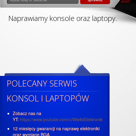
Naprawiamy konsole oraz laptopy.
POLECANY SERWIS
KONSOL I LAPTOPÓW
Zobacz nas na
YT:
https://www.youtube.com/c/WielkiElektronik
12 miesięcy gwarancji na naprawę elektroniki
oraz wymianę BGA