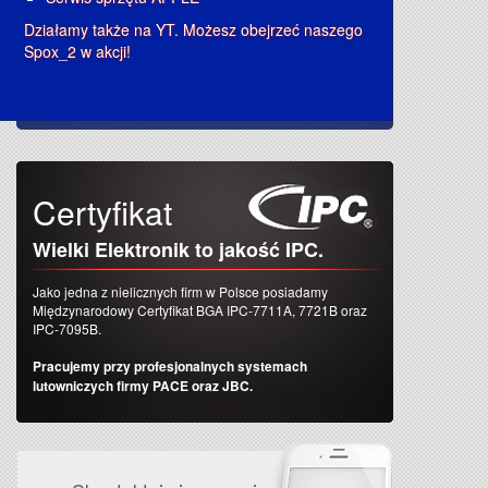
Działamy także na YT. Możesz obejrzeć naszego
Spox_2 w akcji!
Certyfikat
Wielki Elektronik to jakość IPC.
Jako jedna z nielicznych firm w Polsce posiadamy
Międzynarodowy Certyfikat BGA IPC-7711A, 7721B oraz
IPC-7095B.
Pracujemy przy profesjonalnych systemach
lutowniczych firmy PACE oraz JBC.