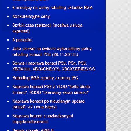
6 miesięcy na pełny reballing układów BGA
Konkurencyjne ceny
Szybki czas realizacji (możliwa usługa
express!)
A ponadto:
Jako pierwsi na świecie wykonaliśmy pełny
reballing konsoli PS4 (29.11.2013r.)
Serwis i naprawa konsol PS3, PS4, PS5,
XBOX360, XBOXONE/X/S, XBOXSERIES/X/S
Reballing BGA zgodny z normą IPC
Naprawa konsoli PS3 z YLOD "żółta dioda
śmierci", RSOD "czerwony ekran śmierci"
Naprawa konsoli po nieudanym update
(8002F147 i inne błędy)
Naprawa konsol z uszkodzonymi
napędami/laserami
Serwis sprzętu APPLE