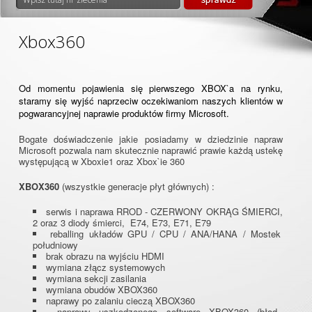
Xbox360
Od momentu pojawienia się pierwszego XBOX`a na rynku,
staramy się wyjść naprzeciw oczekiwaniom naszych klientów w
pogwarancyjnej naprawie produktów firmy Microsoft.
Bogate doświadczenie jakie posiadamy w dziedzinie napraw
Microsoft pozwala nam skutecznie naprawić prawie każdą ustekę
występującą w Xboxie1 oraz Xbox`ie 360
XBOX360
(wszystkie generacje płyt głównych) :
serwis i naprawa RROD - CZERWONY OKRĄG ŚMIERCI,
2 oraz 3 diody śmierci, E74, E73, E71, E79
reballing układów GPU / CPU / ANA/HANA / Mostek
południowy
brak obrazu na wyjściu HDMI
wymiana złącz systemowych
wymiana sekcji zasilania
wymiana obudów XBOX360
naprawy po zalaniu cieczą XBOX360
naprawy uszkodzonego software XBOX360 (błąd