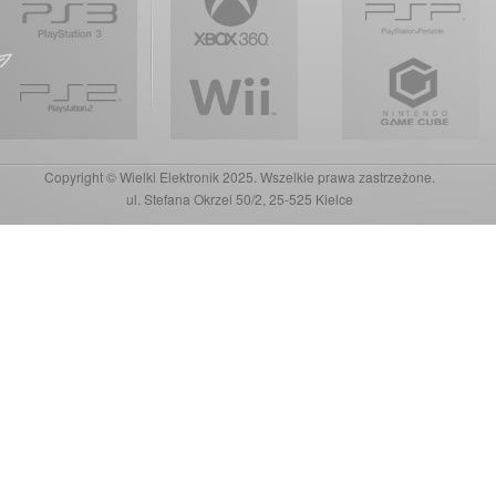
Copyright © Wielki Elektronik 2025. Wszelkie prawa zastrzeżone.
ul. Stefana Okrzei 50/2, 25-525 Kielce