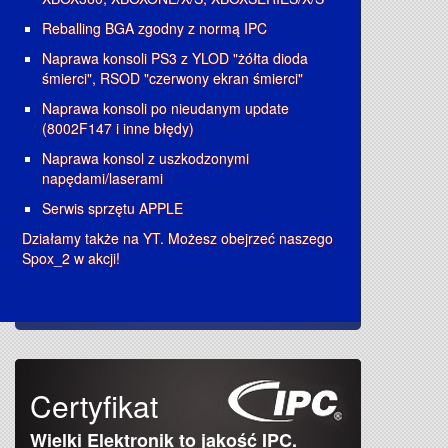
Reballing BGA zgodny z normą IPC
Naprawa konsoli PS3 z YLOD "żółta dioda
śmierci", RSOD "czerwony ekran śmierci"
Naprawa konsoli po nieudanym update
(8002F147 i inne błędy)
Naprawa konsol z uszkodzonymi
napędami/laserami
Serwis sprzętu APPLE
Działamy także na YT. Możesz obejrzeć naszego
Spox_2 w akcji!
Certyfikat
Wielki Elektronik to jakość IPC.