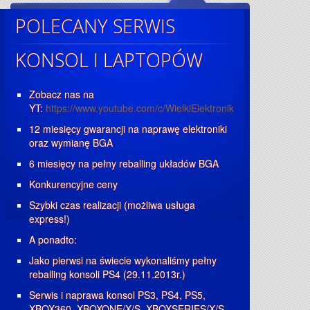
POLECANY SERWIS
KONSOL I LAPTOPÓW
Zobacz nas na
YT:
https://www.youtube.com/c/WielkiElektronik
12 miesięcy gwarancji na naprawę elektroniki
oraz wymianę BGA
6 miesięcy na pełny reballing układów BGA
Konkurencyjne ceny
Szybki czas realizacji (możliwa usługa
express!)
A ponadto:
Jako pierwsi na świecie wykonaliśmy pełny
reballing konsoli PS4 (29.11.2013r.)
Serwis i naprawa konsol PS3, PS4, PS5,
XBOX360, XBOXONE/X/S, XBOXSERIES/X/S